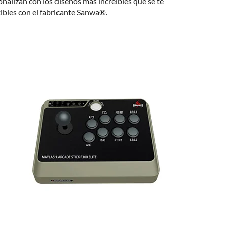
alizan con los diseños más increíbles que se te
ibles con el fabricante Sanwa®.