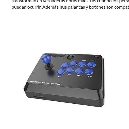
transforman en verdaderas obras maestras cuando los person
puedan ocurrir. Además, sus palancas y botones son compat