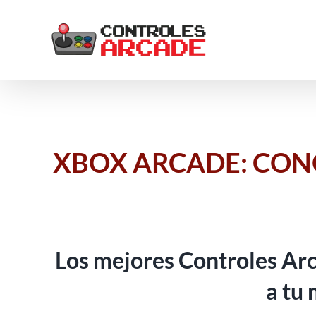
Saltar
al
contenido
XBOX ARCADE: CON
Los mejores Controles Ar
a tu