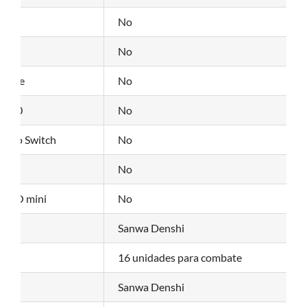
No
No
x One
No
x 360
No
endo Switch
No
oid
No
OGEO mini
No
Sanwa Denshi
16 unidades para combate
do
Sanwa Denshi