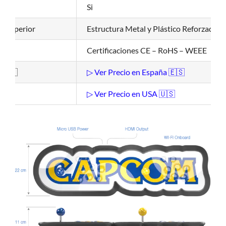
ular
Si
el Superior
Estructura Metal y Plástico Reforzado
Certificaciones CE – RoHS – WEEE
 🇪🇸
▷ Ver Precio en España 🇪🇸
🇸
▷ Ver Precio en USA 🇺🇸