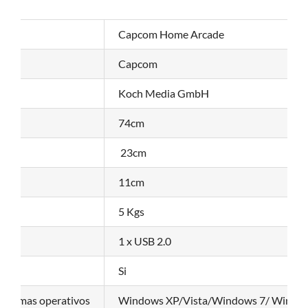
Capcom Home Arcade
Capcom
Koch Media GmbH
to
74cm
cto
23cm
o
11cm
5 Kgs
1 x USB 2.0
Si
istemas operativos
Windows XP/Vista/Windows 7/ Windo